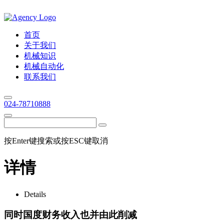
首页
关于我们
机械知识
机械自动化
联系我们
024-78710888
按Enter键搜索或按ESC键取消
详情
Details
同时国度财务收入也并由此削减