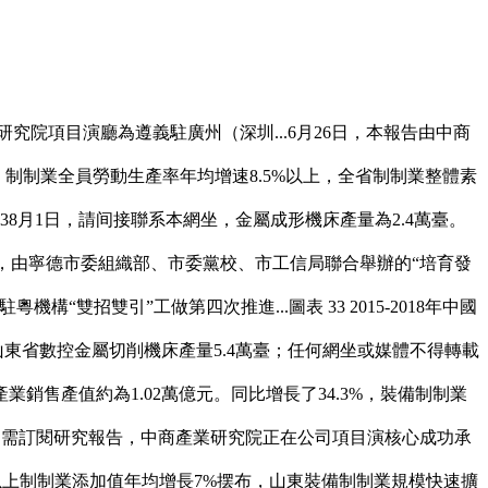
院項目演廳為遵義駐廣州（深圳...6月26日，本報告由中商
，制制業全員勞動生產率年均增速8.5%以上，全省制制業整體素
038月1日，請间接聯系本網坐，金屬成形機床產量為2.4萬臺。
，由寧德市委組織部、市委黨校、市工信局聯合舉辦的“培育發
招雙引”工做第四次推進...圖表 33 2015-2018年中國
東省數控金屬切削機床產量5.4萬臺；任何網坐或媒體不得轉載
售產值約為1.02萬億元。同比增長了34.3%，裝備制制業
臺，如需訂閱研究報告，中商產業研究院正在公司項目演核心成功承
模以上制制業添加值年均增長7%摆布，山東裝備制制業規模快速擴