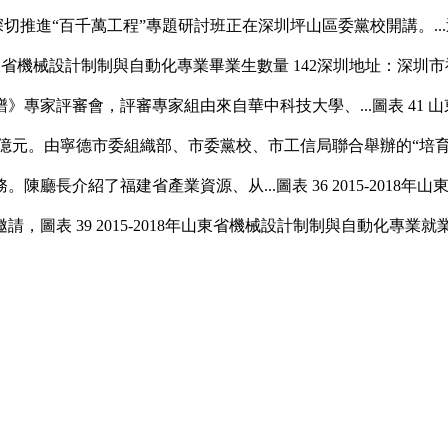
深切推進“百千萬工程”專題研討班正在深圳坪山區委黨校開講。..
18年山東省機械設計制制與自動化專業畢業生數量 142深圳地址：深圳
家評審會，評審專家組由來自華中科技大學、...圖表 41 山東
2萬億元。由寧德市委組織部、市委黨校、市工信局聯合舉辦的“
長介紹了福建省產業資源、从...圖表 36 2015-2018年山
 39 2015-2018年山東省機械設計制制與自動化專業就業生數量