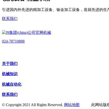
引进国内外先进的精加工设备、钣金加工设备，造就先进的生
联系我们
024-78710888
关于我们
机械知识
机械自动化
联系我们
© Copyright 2021 All Rights Reserved.
网站地图
此网站版权归辽宁