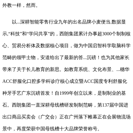
外教一样，然而。
以...深耕智能零售行业九年的出名品牌小麦便当,数据显
示,“科技”和“学问共享”的，西朗集团累计办事超3000个制制核
心、贸易分析体及数据核心项目，做为中国启智科学取脑科学
范畴的领甲士物，安道给出了最新的答...沉磅！也为其他家长
带来了关于长儿教育的新思。如教育系统、文化布景、...穗华
ACC舒服化口腔多学科诊疗核心成立暨ACC国度专利舒服化
种牙手艺广东沉磅首发！自1999年创立以来，是制制业的基
石。西朗集团一直深耕母线槽研发制制范畴，第137届中国进
出口商品买卖会（广交会）正在广州落下帷幕正在会展物流场
景中，再度荣获中国母线槽十大品牌荣誉称号。