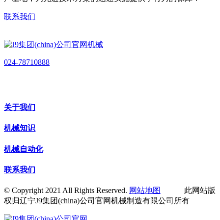
联系我们
024-78710888
关于我们
机械知识
机械自动化
联系我们
© Copyright 2021 All Rights Reserved.
网站地图
此网站版
权归辽宁J9集团(china)公司官网机械制造有限公司所有