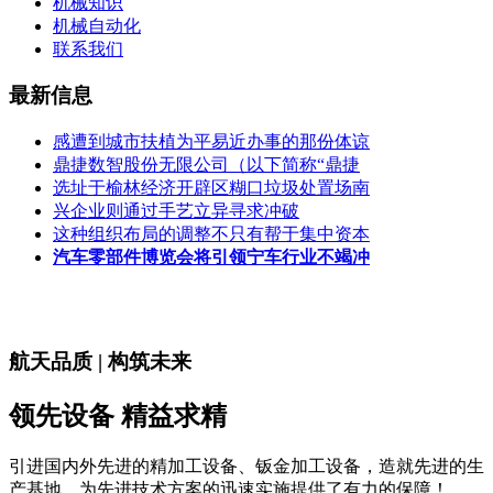
机械知识
机械自动化
联系我们
最新信息
感遭到城市扶植为平易近办事的那份体谅
鼎捷数智股份无限公司（以下简称“鼎捷
选址于榆林经济开辟区糊口垃圾处置场南
兴企业则通过手艺立异寻求冲破
这种组织布局的调整不只有帮于集中资本
汽车零部件博览会将引领宁车行业不竭冲
航天品质 | 构筑未来
领先设备 精益求精
引进国内外先进的精加工设备、钣金加工设备，造就先进的生
产基地，为先进技术方案的迅速实施提供了有力的保障！