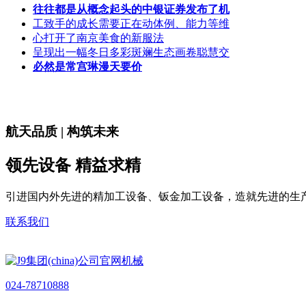
往往都是从概念起头的中银证券发布了机
工致手的成长需要正在动体例、能力等维
心打开了南京美食的新服法
呈现出一幅冬日多彩斑斓生态画卷聪慧交
必然是常宫琳漫天要价
航天品质 | 构筑未来
领先设备 精益求精
引进国内外先进的精加工设备、钣金加工设备，造就先进的生
联系我们
024-78710888