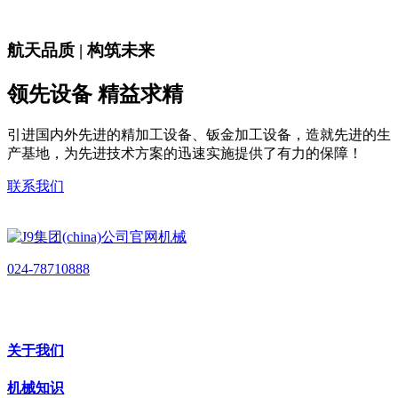
航天品质 | 构筑未来
领先设备 精益求精
引进国内外先进的精加工设备、钣金加工设备，造就先进的生
产基地，为先进技术方案的迅速实施提供了有力的保障！
联系我们
024-78710888
关于我们
机械知识