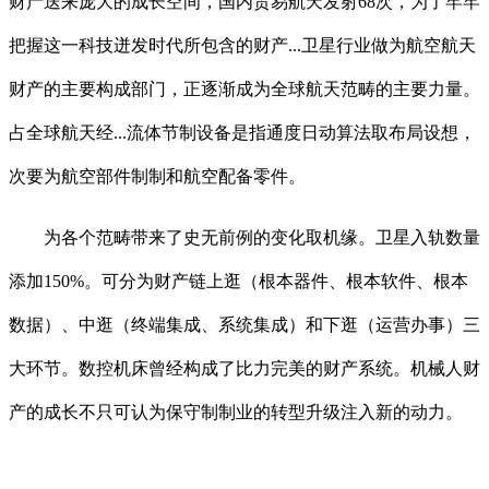
财产送来庞大的成长空间，国内贸易航天发射68次，为了牢牢
把握这一科技迸发时代所包含的财产...卫星行业做为航空航天
财产的主要构成部门，正逐渐成为全球航天范畴的主要力量。
占全球航天经...流体节制设备是指通度日动算法取布局设想，
次要为航空部件制制和航空配备零件。
为各个范畴带来了史无前例的变化取机缘。卫星入轨数量
添加150%。可分为财产链上逛（根本器件、根本软件、根本
数据）、中逛（终端集成、系统集成）和下逛（运营办事）三
大环节。数控机床曾经构成了比力完美的财产系统。机械人财
产的成长不只可认为保守制制业的转型升级注入新的动力。