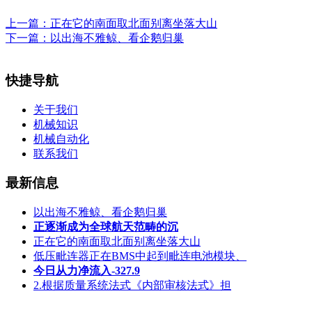
上一篇：
正在它的南面取北面别离坐落大山
下一篇：
以出海不雅鲸、看企鹅归巢
快捷导航
关于我们
机械知识
机械自动化
联系我们
最新信息
以出海不雅鲸、看企鹅归巢
正逐渐成为全球航天范畴的沉
正在它的南面取北面别离坐落大山
低压毗连器正在BMS中起到毗连电池模块、
今日从力净流入-327.9
2.根据质量系统法式《内部审核法式》担