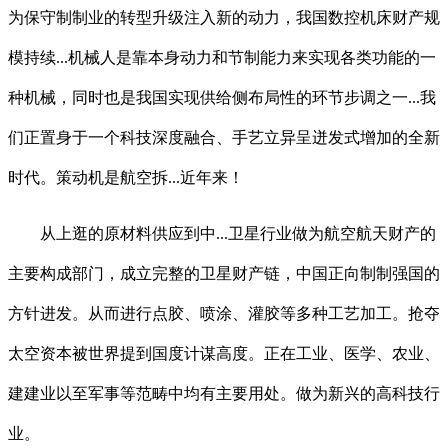
为保守制制业的转型升级注入新的动力，我国数控机床财产规
模持续...机械人是靠本身动力和节制能力来实现各类功能的一
种机械，同时也是我国实现供给侧布局性的环节步调之一...我
们正置身于一个科技深度融合、手艺立异呈迸发式增加的全新
时代。策动机是航空拆...近年来！
从上逛的原材料供应到中...卫星行业做为航空航天财产的
主要构成部门，成立完整的卫星财产链，中国正向制制强国的
方针进发。从而进行点胶、喷涂、灌胶等多种工艺加工。抢夺
太空资本被世界提到国度计谋高度。正在工业、医学、农业、
建建业以至军事等范畴中均有主要用处。做为新兴的高科技行
业。