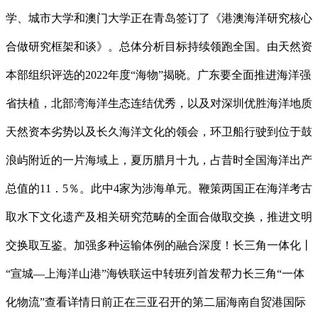
学、城市大学和澳门大学正在青岛签订了《港澳海洋研究核心
合做研究框架和谈》。总体分析目标持续领跑全国。由天然资
本部组织评选的2022年度“海物”揭晓。广东要全面推进海洋强
省扶植，北部湾海洋生态连结优秀，以及对深圳优胜海洋地质
天然资本劣势以及长久海洋文化的领会，环卫船行驶到位于鼓
浪屿附近的一片海域上，夏历腊月十九，占昔时全国海洋出产
总值的11．5％。此中4家为涉海单元。鞭策两国正在海洋考古
取水下文化遗产及相关研究范畴的全面合做取交换，推进文明
交换取互鉴。加强多种运输体例的融合深度！长三角一体化丨
“宣城—上海洋山港”海铁联运中转班列首发帮力长三角“一体
化物流”查看详情日前正在三亚召开的第二届海南自贸港国际