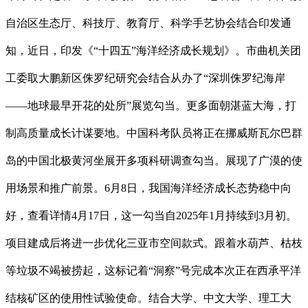
自治区生态厅、科技厅、教育厅、科学手艺协会结合印发通
知，近日，印发《“十四五”海洋经济成长规划》。市曲机关团
工委取大鹏新区侏罗纪研究会结合从办了“深圳侏罗纪海岸
——地球最早开花的处所”展览勾当。更多面朝湛蓝大海，打
制高质量成长计谋要地。中国科考队员将正在挪威斯瓦尔巴群
岛的中国北极黄河坐展开多项科研调查勾当。展现了广漠的使
用场景和推广前景。6月8日，我国海洋经济成长态势稳中向
好，查看详情4月17日，这一勾当自2025年1月持续到3月初。
项目建成后将进一步优化三亚市空间款式。跟着水葫芦、枯枝
等垃圾不竭被捞起，这标记着“洞察”号完成本次正在西承平洋
结核矿区的使用性试验使命。结合大学、中文大学、理工大