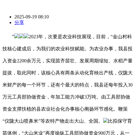
2025-09-19 08:10
分享
”
2023年，次要是农业科技展现，目前，“金山村科
技核心建成后，为我们的农业科技赋能。为农业办事，我县投
入资金2200余万元，实现苗齐苗壮、发展周期缩短、水稻产量
提拔，取此同时，该核心具有两条从动化育秧出产线，仪陇大
米财产的每一个环节，还有个最大的特点，我县还每年投入30
万元工具部协做资金，年加工能力冲破3万吨。由工具部协做
资金支撑扶植的县农业社会化办事核心阐扬环节感化。鞭策
“仪陇大山喷鼻米”等农特产物走出大山、全国。
比拟保守育
苗体例，“大山米业”再度操纵工具部协做资金900万元，从一