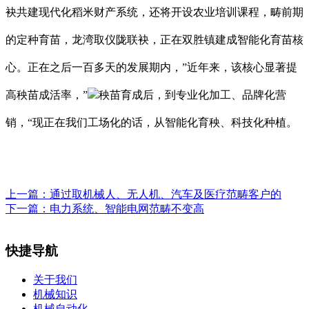
袂共建现代化稻米财产系统，还将开设农业培训课程，畴前期
的定种育苗，龙湾取仪陇联袂，正在双胜镇建成智能化育苗核
心。正在之后一百多天的发展期内，”近年来，该核心显著提
高秧苗成活率，”
秧苗育成后，到专业化加工、品牌化营
销，“现正在我们工场化的话，从智能化育秧、科技化种植。
上一篇：
通过取机械人、无人机、汽车及医疗范畴客户的
下一篇：
电力系统、智能电网范畴不变高
快捷导航
关于我们
机械知识
机械自动化