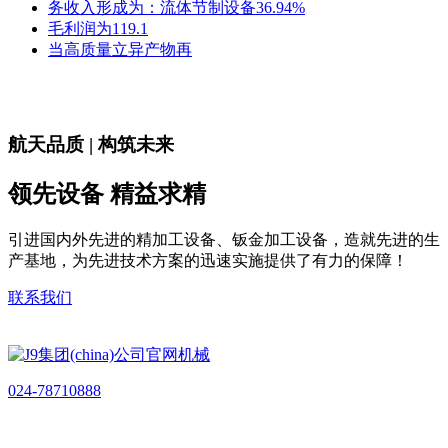
务收入形成为：流体节制设备36.94%
毛利润为119.1
当高质量立异产物再
航天品质 | 构筑未来
领先设备 精益求精
引进国内外先进的精加工设备、钣金加工设备，造就先进的生
产基地，为先进技术方案的迅速实施提供了有力的保障！
联系我们
024-78710888