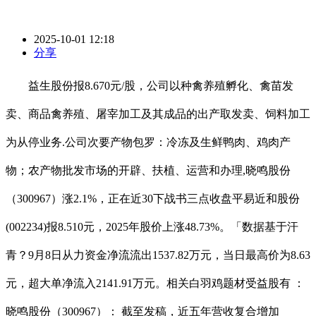
2025-10-01 12:18
分享
益生股份报8.670元/股，公司以种禽养殖孵化、禽苗发
卖、商品禽养殖、屠宰加工及其成品的出产取发卖、饲料加工
为从停业务.公司次要产物包罗：冷冻及生鲜鸭肉、鸡肉产
物；农产物批发市场的开辟、扶植、运营和办理,晓鸣股份
（300967）涨2.1%，正在近30下战书三点收盘平易近和股份
(002234)报8.510元，2025年股价上涨48.73%。「数据基于汗
青？9月8日从力资金净流流出1537.82万元，当日最高价为8.63
元，超大单净流入2141.91万元。相关白羽鸡题材受益股有 ：
晓鸣股份（300967）： 截至发稿，近五年营收复合增加