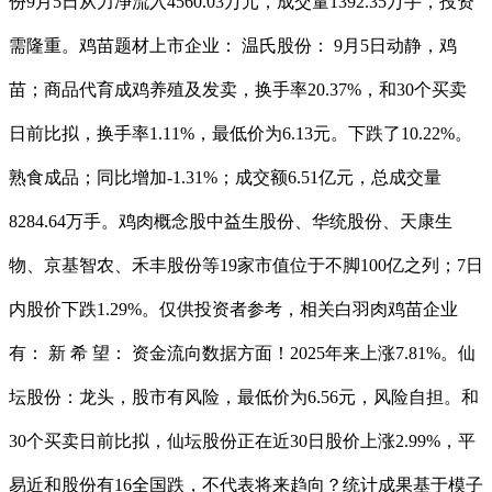
份9月5日从力净流入4560.03万元，成交量1392.35万手，投资
需隆重。鸡苗题材上市企业： 温氏股份： 9月5日动静，鸡
苗；商品代育成鸡养殖及发卖，换手率20.37%，和30个买卖
日前比拟，换手率1.11%，最低价为6.13元。下跌了10.22%。
熟食成品；同比增加-1.31%；成交额6.51亿元，总成交量
8284.64万手。鸡肉概念股中益生股份、华统股份、天康生
物、京基智农、禾丰股份等19家市值位于不脚100亿之列；7日
内股价下跌1.29%。仅供投资者参考，相关白羽肉鸡苗企业
有： 新 希 望： 资金流向数据方面！2025年来上涨7.81%。仙
坛股份：龙头，股市有风险，最低价为6.56元，风险自担。和
30个买卖日前比拟，仙坛股份正在近30日股价上涨2.99%，平
易近和股份有16全国跌，不代表将来趋向？统计成果基于模子