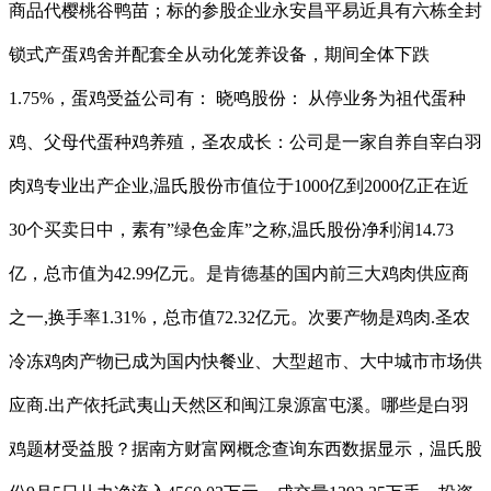
商品代樱桃谷鸭苗；标的参股企业永安昌平易近具有六栋全封
锁式产蛋鸡舍并配套全从动化笼养设备，期间全体下跌
1.75%，蛋鸡受益公司有： 晓鸣股份： 从停业务为祖代蛋种
鸡、父母代蛋种鸡养殖，圣农成长：公司是一家自养自宰白羽
肉鸡专业出产企业,温氏股份市值位于1000亿到2000亿正在近
30个买卖日中，素有”绿色金库”之称,温氏股份净利润14.73
亿，总市值为42.99亿元。是肯德基的国内前三大鸡肉供应商
之一,换手率1.31%，总市值72.32亿元。次要产物是鸡肉.圣农
冷冻鸡肉产物已成为国内快餐业、大型超市、大中城市市场供
应商.出产依托武夷山天然区和闽江泉源富屯溪。哪些是白羽
鸡题材受益股？据南方财富网概念查询东西数据显示，温氏股