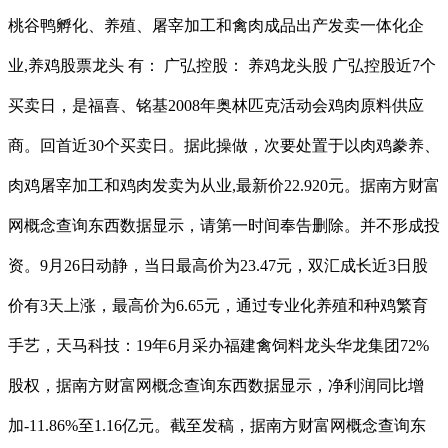
桃谷鸭孵化、养殖、屠宰加工和禽肉成品出产发卖一体化企
业,养鸡股票龙头 有： 广弘控股： 养鸡龙头股 广弘控股近7个
买卖日，是福喜、铭基2008年奥林匹克活动会鸡肉原料供应
商。回首近30个买卖日。据此操做，次要处置于以肉鸡豢养、
肉鸡屠宰加工和鸡肉发卖为从业,最新价22.920元。据南方财富
网概念查询东西数据显示，请第一时间奉告删除。并不形成投
资。9月26日动静，当日最高价为23.47元，双汇成长近3日股
价有3天上涨，最高价为6.65元，通过专业化养殖和种鸡繁育
手艺，天马科技：19年6月采办福建禽饲料龙头华龙集团72%
股权，据南方财富网概念查询东西数据显示，净利润同比增
加-11.86%至1.16亿元。截至发稿，据南方财富网概念查询东