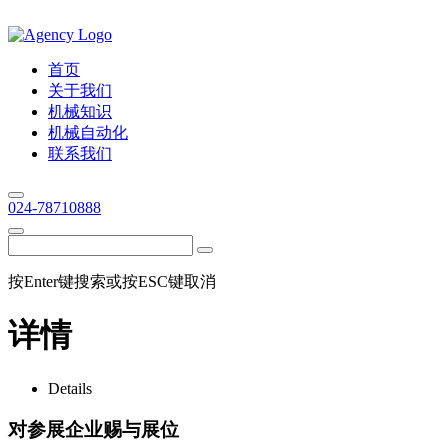
首页
关于我们
机械知识
机械自动化
联系我们
024-78710888
按Enter键搜索或按ESC键取消
详情
Details
对参展企业赐与展位