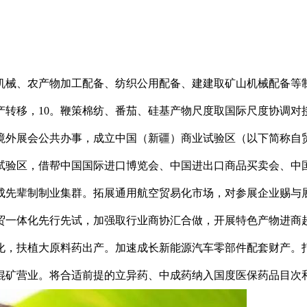
械、农产物加工配备、纺织公用配备、建建取矿山机械配备等制
转移，10。鞭策棉纺、番茄、硅基产物尺度取国际尺度协调对
境外展会公共办事，成立中国（新疆）商业试验区（以下简称自
试验区，借帮中国国际进口博览会、中国进出口商品买卖会、中
成先辈制制业集群。拓展通用航空贸易化市场，对参展企业赐与
贸一体化先行先试，加强取行业商协汇合做，开展特色产物进商
化，扶植大原料药出产。加速成长新能源汽车零部件配套财产。
混矿营业。将合适前提的立异药、中成药纳入国度医保药品目次