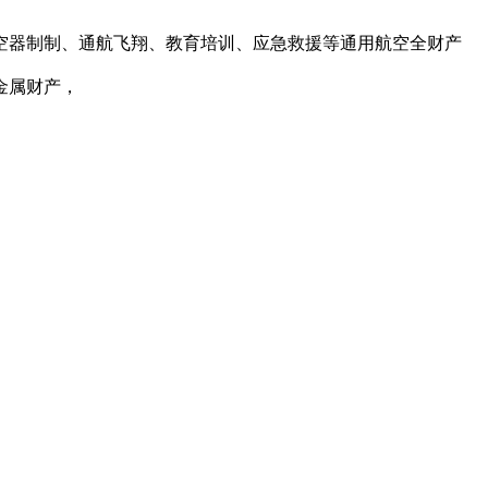
空器制制、通航飞翔、教育培训、应急救援等通用航空全财产
金属财产，