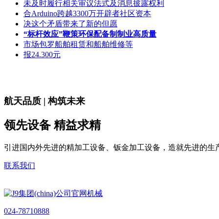
未及时履行相关审议法式及消息披露权利
合Arduino跨越3300万开辟者社区资本
决这个矛盾带来了新的但愿
“标杆效应”鞭策环保配备制制业高质量
市场包罗船舶租赁和船舶维修等
报24.300元
航天品质 | 构筑未来
领先设备 精益求精
引进国内外先进的精加工设备、钣金加工设备，造就先进的生
联系我们
024-78710888