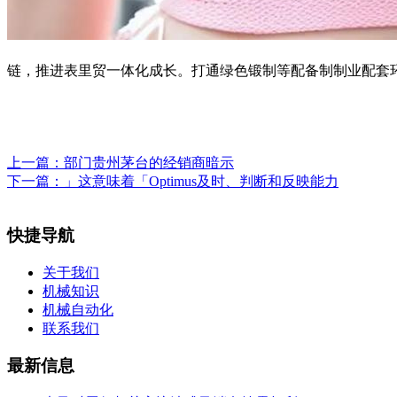
链，推进表里贸一体化成长。打通绿色锻制等配备制制业配套
上一篇：
部门贵州茅台的经销商暗示
下一篇：
」这意味着「Optimus及时、判断和反映能力
快捷导航
关于我们
机械知识
机械自动化
联系我们
最新信息