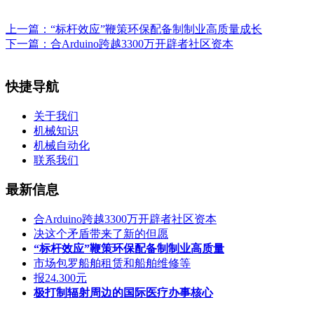
上一篇：
“标杆效应”鞭策环保配备制制业高质量成长
下一篇：
合Arduino跨越3300万开辟者社区资本
快捷导航
关于我们
机械知识
机械自动化
联系我们
最新信息
合Arduino跨越3300万开辟者社区资本
决这个矛盾带来了新的但愿
“标杆效应”鞭策环保配备制制业高质量
市场包罗船舶租赁和船舶维修等
报24.300元
极打制辐射周边的国际医疗办事核心