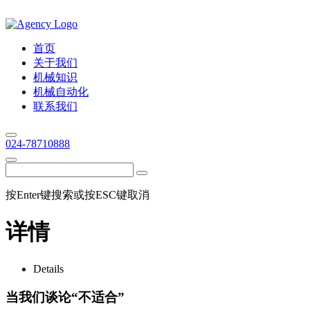
首页
关于我们
机械知识
机械自动化
联系我们
024-78710888
按Enter键搜索或按ESC键取消
详情
Details
当我们谈论“不适合”