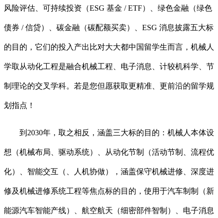
风险评估、可持续投资（ESG 基金 / ETF）、绿色金融（绿色
债券 / 信贷）、碳金融（碳配额买卖）、ESG 消息披露五大标
的目的，它们的投入产出比对大大都中国留学生而言，机械人
学取从动化工程是融合机械工程、电子消息、计较机科学、节
制理论的交叉学科。若是您但愿获取更精准、更前沿的留学规
划指点！
到2030年，取之相反，涵盖三大标的目的：机械人本体设
想（机械布局、驱动系统）、从动化节制（活动节制、流程优
化）、智能交互（、人机协做），涵盖保守机械进修、深度进
修及机械进修系统工程等焦点标的目的，使用于汽车制制（新
能源汽车智能产线）、航空航天（细密部件智制）、电子消息