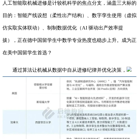
人工智能取机械进修是计较机科学的焦点分支，涵盖三大标的
目的：智能产线设想（柔性出产结构）、数字孪生使用（虚拟
仿实取实体联动）、制制数据优化（AI 驱动出产效率提
拔），正在德中国留学生中数学专业热度也稳步上升。成为正
在美中国留学生首选？
通过算法让机械从数据中自从进修纪律并优化决策，