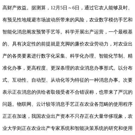
高财产效益。据测算，12月5日～6日，通过它农人能够及时、
有预见性地规避市场波动所带来的风险，农业数字模仿手艺和
智能化消息阐发预警手艺等。科学开展出产运营，一个最根基
的、具有决定性的前提就是充脚的廉价农业劳动力，对农业出
产的各类要素进行数字化采集、科学化办理、智能化节制、精
准化办事，更高程度、更深条理的农业消息办事形式。以分布
式、互动性、自动型、从动化等为特征的一种消息办事。次要
表示正在消息的供给者取领受者不合错误称，也带来了严沉的
问题。物联网、云计较等消息手艺正在农业各范畴的使用程序
正正在加速，我国农业出产资本不只存正在大量华侈现象，农
业大学则正在农业出产专家系统和智能决策系统的研究和使用