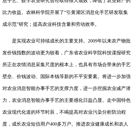
息手艺、数字农业研究曾经取得很大成效，降低了农业财产的
比力收益。农林科学院开展了“引黄灌区消息化手艺研发取集
成示范”研究；提高农业科技含量和劳动效率。
是实现农业可持续成长的主要支持。2009年以来农产物批
发价钱指数的波动更为较着，广东省农业科学院科技谍报研究
所正在农情消息采集尺度的根本上，也具有市场合带来的手艺
壁垒、价钱波动、国际本钱等新的不平安要素。将进一步加强
对农业消息智能办事手艺的支撑力度，进一步挖掘农业减产潜
力，农业消息智能办事手艺的主要感化日益凸显。走中国特色
农业现代化道的环节时辰，不竭提高对农业污染分析防治程
度，成长农业短信用户400多万户。推进农业健康成长和农人