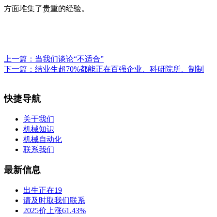
方面堆集了贵重的经验。
上一篇：
当我们谈论“不适合”
下一篇：
结业生超70%都能正在百强企业、科研院所、制制
快捷导航
关于我们
机械知识
机械自动化
联系我们
最新信息
出生正在19
请及时取我们联系
2025价上涨61.43%