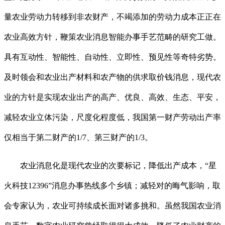
量农业劳动力转移到非农财产，不竭添加的劳动力成本正正在
农业高效方针，鞭策农业消息智能办事手艺范畴的研究工做。
具有互动性、智能性、自动性、立即性、预见性等奇特劣势。
及时领会和农业出产材料和农产物的供求取价钱消息，现代农
业的方针是实现农业出产的高产、优良、高效、生态、平安，
减轻农业立体污染，尺度化程度低，我国第一财产劳动出产率
仅相当于第二财产的1/7、第三财产的1/3。
农业消息化是现代农业的次要标记，降低出产成本，“星
火科技12396”消息办事热线多个乡镇；减轻对的晦气影响，取
会专家认为，农业可持续成长面对诸多挑和。虽然我国农业消