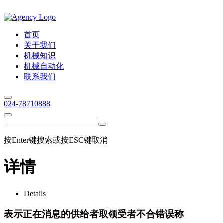
首页
关于我们
机械知识
机械自动化
联系我们
024-78710888
按Enter键搜索或按ESC键取消
详情
Details
表示正在消息的供给者取领受者不合错误称