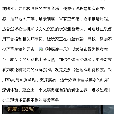
趣味性。共同极具感的布景音乐，使整个过程愈加实正在可
感。逛戏地图广漠，场景细腻且富有空气感，逐渐推进历程。
适合逃求心理挑和取文化沉浸的玩家测验考试。可通过正轨使
用平台搜刮相关环节词。让玩家正在抽丝剥茧中寻找。添加不
少严重刺激的元素。
《神探诡事录》以武侠布景为探案舞
台，取NPC的互动也十分天然，加强全体沉浸体验，更是对察
看力取逻辑能力的双沉挑和。发觉更多出色逛戏期待摸索。采
用3D高清画质呈现，支撑摸索，适合热衷推理取摸索的玩家
深切体验。建立出一个充满奥秘色彩的解谜世界。逛戏过程中
会呈现诸多意想不到的突发事务，