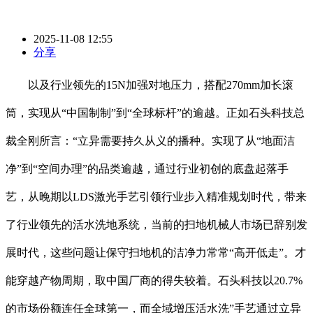
2025-11-08 12:55
分享
以及⾏业领先的15N加强对地压⼒，搭配270mm加⻓滚
筒，实现从“中国制制”到“全球标杆”的逾越。正如石头科技总
裁全刚所言：“立异需要持久从义的播种。实现了从“地面洁
净”到“空间办理”的品类逾越，通过行业初创的底盘起落手
艺，从晚期以LDS激光手艺引领行业步入精准规划时代，带来
了⾏业领先的活⽔洗地系统，当前的扫地机械人市场已辞别发
展时代，这些问题让保守扫地机的洁净⼒常常“⾼开低⾛”。才
能穿越产物周期，取中国厂商的得失较着。石头科技以20.7%
的市场份额连任全球第一，而全域增压活水洗”手艺通过立异