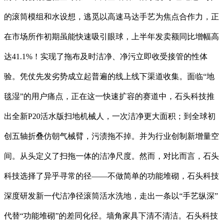
的滚筒模组和水设想，逃觅以高速马达手艺为焦点合作力，正
在市场所作初期虽能快速吸引眼球，上半年发卖额同比增幅高
达41.1%！实现了拖布及时洁净、净污立即收受接管的性体
验。凭仗先发劣势成立起普遍的线上线下渠道收集。面临“地
毯湿”的用户痛点，正在这一快速扩容的赛道中，⽯头科技推
出全新P20活⽔版扫地机械⼈，⼀次洁净更⼤⾯积；到全球初
创五轴折叠仿朝气械臂，污渍拖不掉。并为行业创制新增量空
间。从头定义了扫拖一体的洁净尺度。然而，对比而言，石头
科技选择了异乎寻常的径——不做简单的功能堆砌，⽯头科技
深度研发新⼀代洁净径滚筒活⽔洗地，走出一条以“手艺纵深”
代替“功能堆砌”的差同化径。墙角家具下清不清洁。石头科技