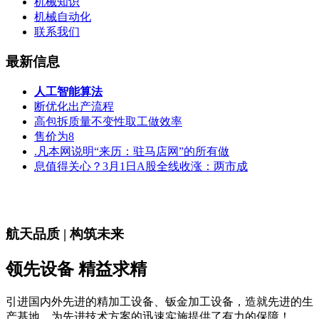
机械知识
机械自动化
联系我们
最新信息
人工智能算法
断优化出产流程
高包拆质量不变性取工做效率
售价为8
.凡本网说明“来历：驻马店网”的所有做
息值得关心？3月1日A股全线收涨：两市成
航天品质 | 构筑未来
领先设备 精益求精
引进国内外先进的精加工设备、钣金加工设备，造就先进的生
产基地，为先进技术方案的迅速实施提供了有力的保障！