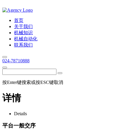
首页
关于我们
机械知识
机械自动化
联系我们
024-78710888
按Enter键搜索或按ESC键取消
详情
Details
平台一般交序