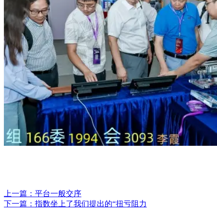
上一篇：
平台一般交序
下一篇：
指数坐上了我们提出的“扭亏阻力