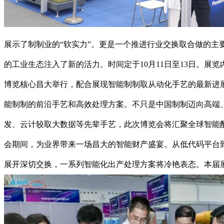
展示了制制业的“软实力”。更是一个推进行业交换取合做的
的工业生态注入了新的活力。时间定于10月11日至13日。展
博览核心昌大举行，配合展现智能制制取从动化手艺的最新进
能制制的前沿手艺和高效处理方案。不只是中国制制迈向高端
发、云计较取大数据等先辈手艺，此次博览会将汇聚全球智能
会期间，为业界带来一场昌大的智能财产盛宴。从低代码平台
展开深切交换，一系列智能化出产处理方案将冷艳表态。本届