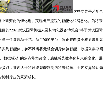
这些立异手艺配合
行业新变化的催化剂。实现出产流程的智能化和消息化。为将来
目的“2025武汉国际机械人及从动化设备博览会”将于武汉国际
只是一个展现新手艺、新产物的平台，旨正在向参不雅者展现智
仿实到智能体，参不雅者将无机会切身体验智能、数据采集取阐
、数据驱动”的焦点能力改变，感触感染数字化带来的变化。展
极参取，业内人士将环绕智能制制的将来趋向、手艺立异等话题
能制制行业的繁荣成长。