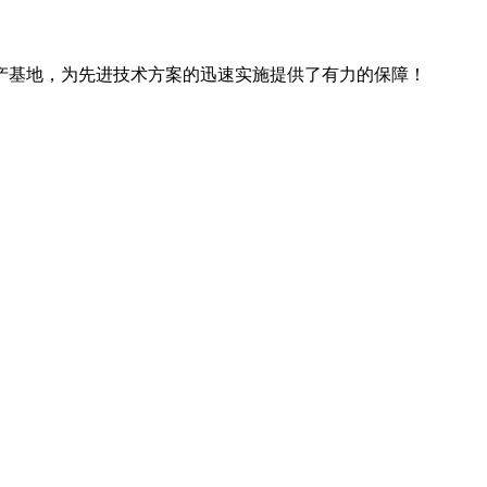
产基地，为先进技术方案的迅速实施提供了有力的保障！