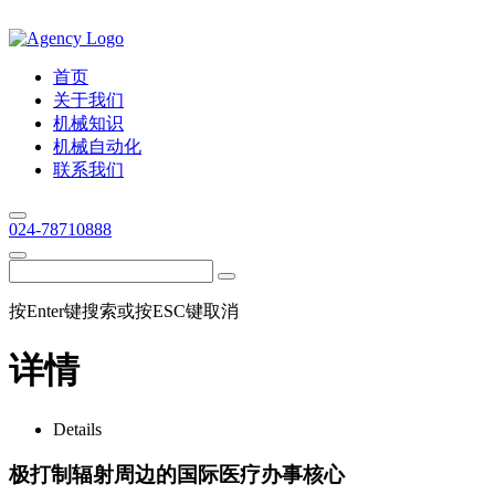
首页
关于我们
机械知识
机械自动化
联系我们
024-78710888
按Enter键搜索或按ESC键取消
详情
Details
极打制辐射周边的国际医疗办事核心