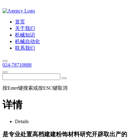
首页
关于我们
机械知识
机械自动化
联系我们
024-78710888
按Enter键搜索或按ESC键取消
详情
Details
是专业处置高档建建粉饰材料研究开辟取出产的