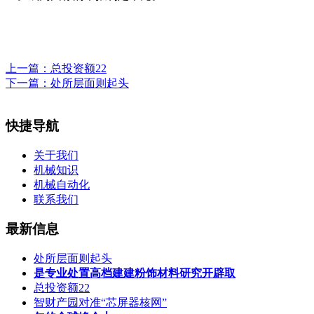
上一篇：
总投资额22
下一篇：
处所层面则起头
快捷导航
关于我们
机械知识
机械自动化
联系我们
最新信息
处所层面则起头
是专业处置高档建建粉饰材料研究开辟取
总投资额22
智财产园对准“芯屏器核网”