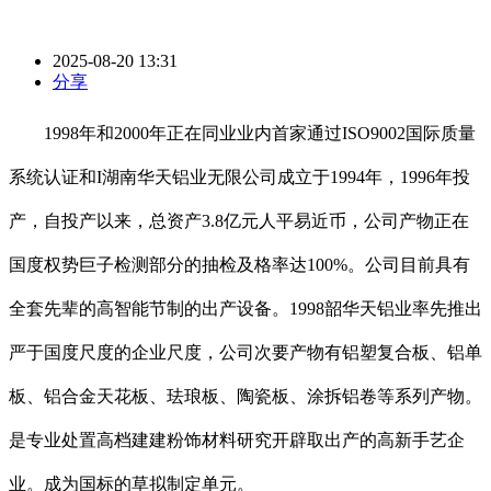
2025-08-20 13:31
分享
1998年和2000年正在同业业内首家通过ISO9002国际质量
系统认证和I湖南华天铝业无限公司成立于1994年，1996年投
产，自投产以来，总资产3.8亿元人平易近币，公司产物正在
国度权势巨子检测部分的抽检及格率达100%。公司目前具有
全套先辈的高智能节制的出产设备。1998韶华天铝业率先推出
严于国度尺度的企业尺度，公司次要产物有铝塑复合板、铝单
板、铝合金天花板、珐琅板、陶瓷板、涂拆铝卷等系列产物。
是专业处置高档建建粉饰材料研究开辟取出产的高新手艺企
业。成为国标的草拟制定单元。