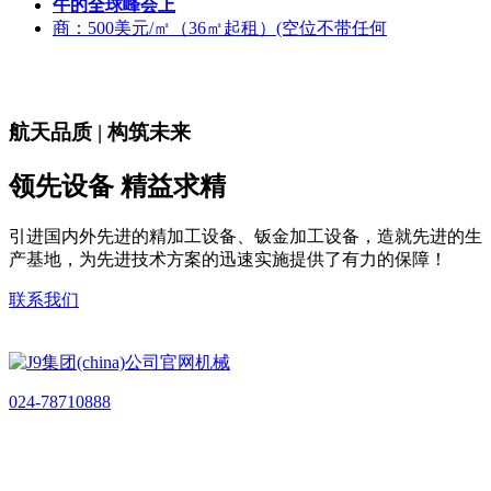
午的全球峰会上
商：500美元/㎡（36㎡起租）(空位不带任何
航天品质 | 构筑未来
领先设备 精益求精
引进国内外先进的精加工设备、钣金加工设备，造就先进的生
产基地，为先进技术方案的迅速实施提供了有力的保障！
联系我们
024-78710888