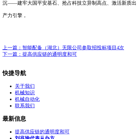
沉——建牢大国平安基石、抢占科技立异制高点、激活新质出
产力引擎，
上一篇：
智能配备（湖北）无限公司参取招投标项目4次
下一篇：
提高供应链的通明度和可
快捷导航
关于我们
机械知识
机械自动化
联系我们
最新信息
提高供应链的通明度和可
刘兆瑜代表从办方