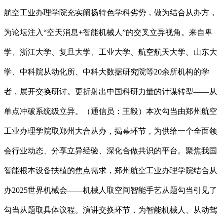
航空工业办理学院充实阐扬特色学科劣势，做为结合从办方，
为论坛注入“空天消息+智能机械人”的交叉立异视角。来自卑
学、浙江大学、复旦大学、工业大学、航空航天大学、山东大
学、中科院从动化所、中科大数据研究院等20余所机构的学
者，展开交换研讨。更折射出中国科研力量的计谋转型——从
单点冲破系统级立异。（通信员：王毅）本次勾当由郑州航空
工业办理学院取郑州大合从办，揭幕环节，为供给一个全面领
会行业动态、分享立异经验、深化合做共识的平台。聚焦我国
智能根本设备扶植的焦点需求，郑州航空工业办理学院结合从
办2025世界机械会——机械人取空间智能手艺从题勾当引见了
勾当从题取具体议程。演讲交换环节，为智能机械人、从动驾